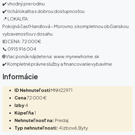
✔️ vhodný pre rodinu
✔️ tichá lokalita s dobrou dostupnosťou
📍 LOKALITA:
Pokojná časť Handlová – Morovno, s kompletnou občianskou
vybavenosťou v dosahu.
💶 CENA: 72 000€
📞 0915 916 004
🌐 Viac ponúk nájdete na: www.mynewhome.sk
✔️ Kompletné právne služby a financovanie vybavíme
Informácie
ID Nehnuteľosti
MNH22971
Cena
72 000 €
Izby
4
Kúpeľňa
1
Nehnuteľnosť na:
Predaj
Typ nehnuteľnosti:
4 izbové, Byty