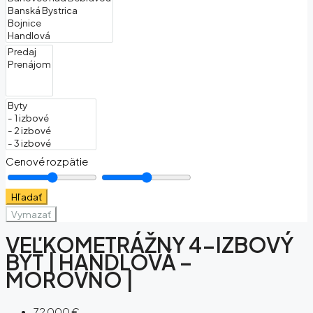
Cenové rozpätie
Hľadať
Vymazať
VEĽKOMETRÁŽNY 4-IZBOVÝ
BYT | HANDLOVÁ –
MOROVNO |
72 000 €