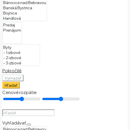
Pokročilé
Vymazať
Hľadať
Cenové rozpätie
Vyhľadávať