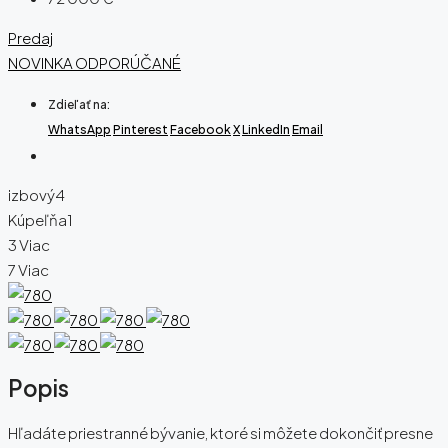
Predaj
NOVINKA
ODPORÚČANÉ
Zdieľať na:
WhatsApp
Pinterest
Facebook
X
LinkedIn
Email
izbový
4
Kúpeľňa
1
3 Viac
7 Viac
Popis
Hľadáte priestranné bývanie, ktoré si môžete dokončiť presne