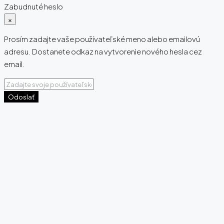
Zabudnuté heslo
×
Prosím zadajte vaše používateľské meno alebo emailovú
adresu. Dostanete odkaz na vytvorenie nového hesla cez
email.
Odoslať