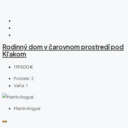
Rodinný dom v čarovnom prostredí pod
Kľakom
119 500 €
Postele:
2
Vaňa:
1
Martin Angyal