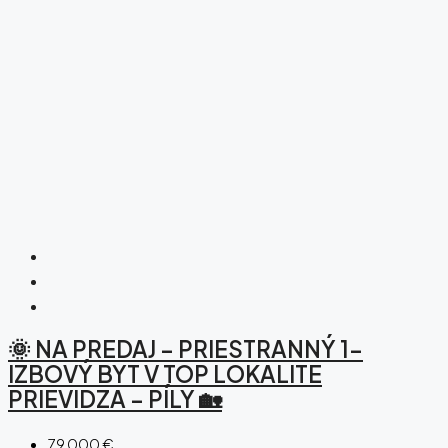
🌞 NA PREDAJ – PRIESTRANNÝ 1-
IZBOVÝ BYT V TOP LOKALITE
PRIEVIDZA – PÍLY 🏡
79 000 €