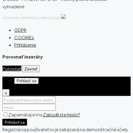
vyhradené.
Vytvorené a technicky zabezpečuje
GDPR
COOKIEs
Prihlásenie
Porovnať inzeráty
Porovnať
Zavrieť
Prihlásiť sa
×
Zapamätaj si ma
Zabudli ste heslo?
Prihlásiť sa
Registrácia používateľov je zakázaná na demonštračné účely.