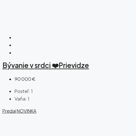
Bývanie v srdci ❤️Prievidze
90 000 €
Posteľ:
1
Vaňa:
1
Predaj
NOVINKA