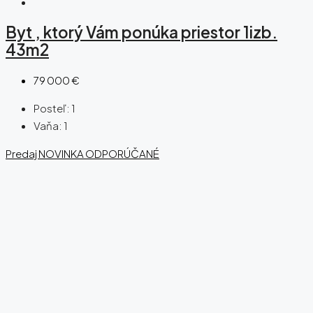
Byt , ktorý Vám ponúka priestor 1izb.
43m2
79 000 €
Posteľ:
1
Vaňa:
1
Predaj
NOVINKA
ODPORÚČANÉ