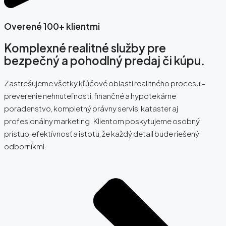
Overené 100+ klientmi
Komplexné realitné služby pre
bezpečný a pohodlný predaj či kúpu.
Zastrešujeme všetky kľúčové oblasti realitného procesu –
preverenie nehnuteľnosti, finančné a hypotekárne
poradenstvo, kompletný právny servis, kataster aj
profesionálny marketing. Klientom poskytujeme osobný
prístup, efektívnosť a istotu, že každý detail bude riešený
odborníkmi.