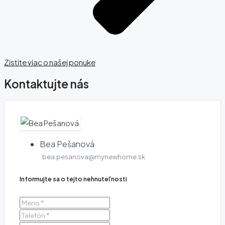
Zistite viac o našej ponuke
Kontaktujte nás
Bea Pešanová
bea.pesanova@mynewhome.sk
Informujte sa o tejto nehnuteľnosti