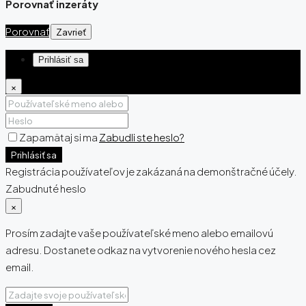
Porovnať inzeráty
Porovnať
Zavrieť
Prihlásiť sa
×
Zapamätaj si ma
Zabudli ste heslo?
Prihlásiť sa
Registrácia používateľov je zakázaná na demonštračné účely.
Zabudnuté heslo
×
Prosím zadajte vaše používateľské meno alebo emailovú
adresu. Dostanete odkaz na vytvorenie nového hesla cez
email.