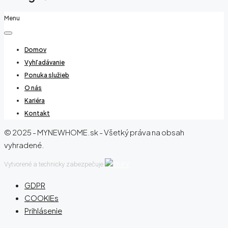
Menu
Domov
Vyhľadávanie
Ponuka služieb
O nás
Kariéra
Kontakt
© 2025 - MYNEWHOME.sk - Všetký práva na obsah
vyhradené.
Vytvorené a technicky zabezpečuje
GDPR
COOKIEs
Prihlásenie