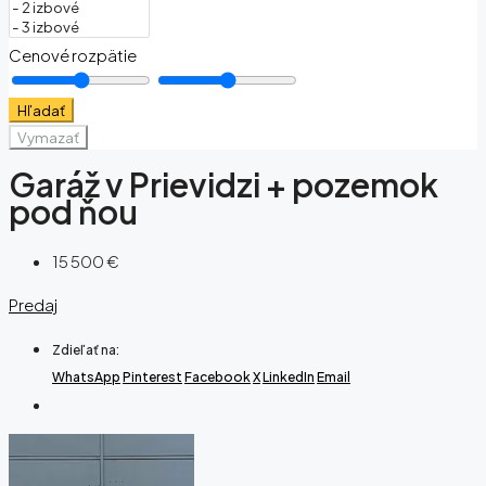
Cenové rozpätie
Hľadať
Vymazať
Garáž v Prievidzi + pozemok
pod ňou
15 500 €
Predaj
Zdieľať na:
WhatsApp
Pinterest
Facebook
X
LinkedIn
Email