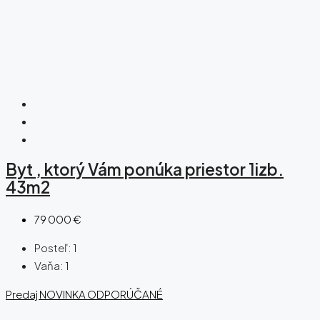
Byt , ktorý Vám ponúka priestor 1izb.
43m2
79 000 €
Posteľ:
1
Vaňa:
1
Predaj
NOVINKA
ODPORÚČANÉ