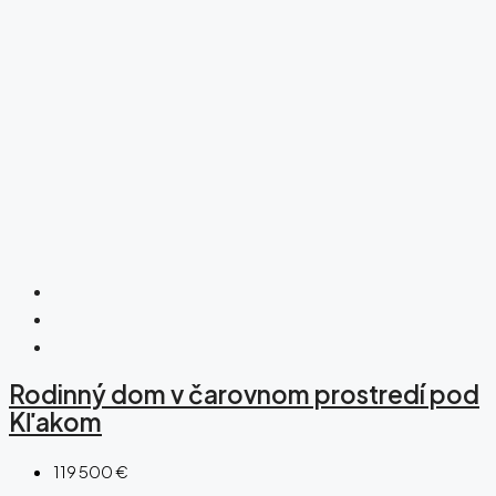
Rodinný dom v čarovnom prostredí pod
Kľakom
119 500 €