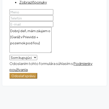
Zobraziť ponuky
Odoslaním tohto formulára súhlasím s
Podmienky
používania
Odoslať správu