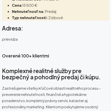
Cena
15 500 €
Nehnuteľnosť na:
Predaj
Typ nehnuteľnosti:
2 izbové
Adresa:
prievidza
Overené 100+ klientmi
Komplexné realitné služby pre
bezpečný a pohodlný predaj či kúpu.
Zastrešujeme všetky kľúčové oblasti realitného procesu –
preverenie nehnuteľnosti, finančné a hypotekárne
poradenstvo, kompletný právny servis, kataster aj
profesionálny marketing. Klientom poskytujeme osobný