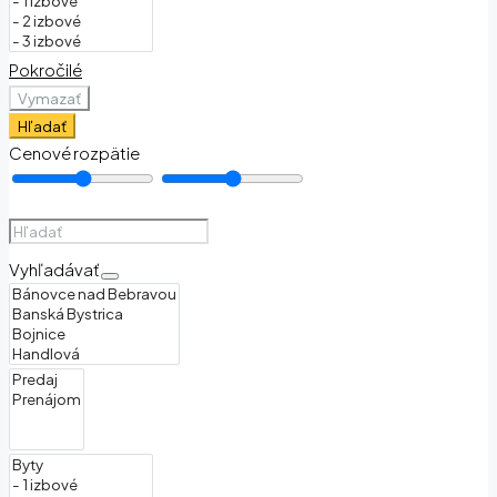
Pokročilé
Vymazať
Hľadať
Cenové rozpätie
Vyhľadávať