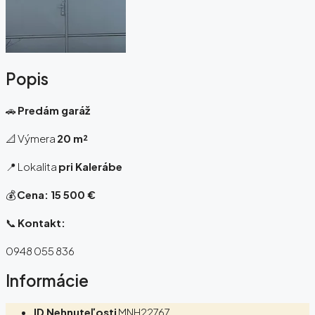
Popis
🚗
Predám garáž
📐 Výmera
20 m²
📍 Lokalita
pri Kalerábe
💰
Cena: 15 500 €
📞
Kontakt:
0948 055 836
Informácie
ID Nehnuteľosti
MNH22767