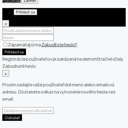
Porovnať
Zavrieť
Prihlásiť sa
×
Zapamätaj si ma
Zabudli ste heslo?
Prihlásiť sa
Registrácia používateľov je zakázaná na demonštračné účely.
Zabudnuté heslo
×
Prosím zadajte vaše používateľské meno alebo emailovú
adresu. Dostanete odkaz na vytvorenie nového hesla cez
email.
Odoslať