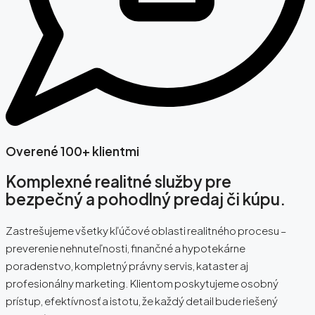
Overené 100+ klientmi
Komplexné realitné služby pre
bezpečný a pohodlný predaj či kúpu.
Zastrešujeme všetky kľúčové oblasti realitného procesu –
preverenie nehnuteľnosti, finančné a hypotekárne
poradenstvo, kompletný právny servis, kataster aj
profesionálny marketing. Klientom poskytujeme osobný
prístup, efektívnosť a istotu, že každý detail bude riešený