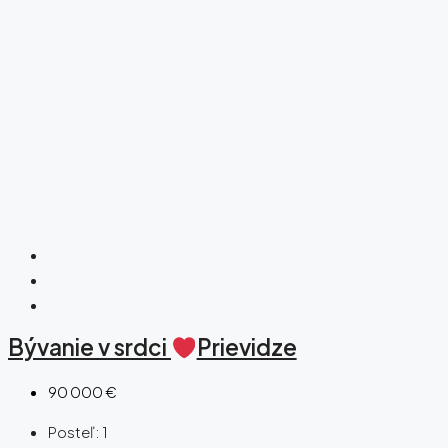
Bývanie v srdci
Prievidze
90 000 €
Posteľ:
1