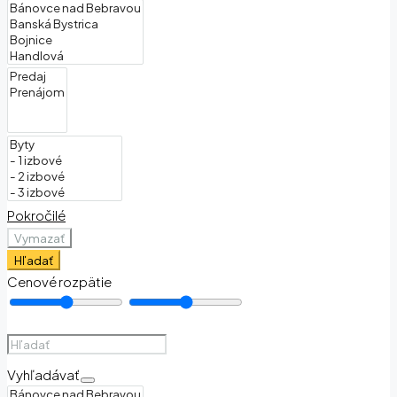
Pokročilé
Vymazať
Hľadať
Cenové rozpätie
Vyhľadávať