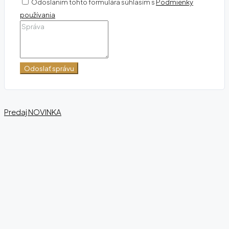
Odoslaním tohto formulára súhlasím s
Podmienky
používania
Odoslať správu
Predaj
NOVINKA