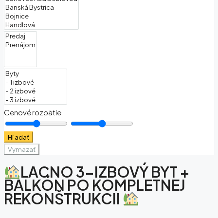
Cenové rozpätie
Hľadať
Vymazať
LACNO 3-IZBOVÝ BYT +
BALKÓN PO KOMPLETNEJ
REKONŠTRUKCII