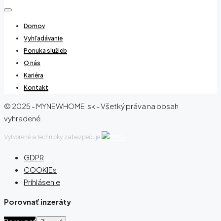
Domov
Vyhľadávanie
Ponuka služieb
O nás
Kariéra
Kontakt
© 2025 - MYNEWHOME.sk - Všetký práva na obsah
vyhradené.
Vytvorené a technicky zabezpečuje
GDPR
COOKIEs
Prihlásenie
Porovnať inzeráty