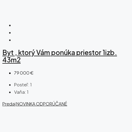
Byt , ktorý Vám ponúka priestor 1izb.
43m2
79 000 €
Posteľ:
1
Vaňa:
1
Predaj
NOVINKA
ODPORÚČANÉ