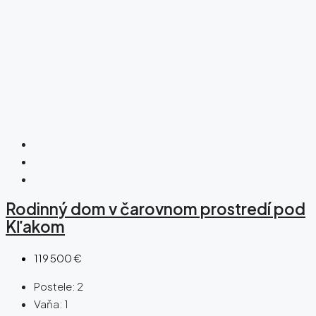
Rodinný dom v čarovnom prostredí pod
Kľakom
119 500 €
Postele:
2
Vaňa:
1