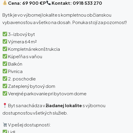
Cena: 69 900 €P
Kontakt: 0918 533 270
Bytík je vo výbornej lokalite s kompletnou občianskou
vybavenosťou a všetko na dosah. Ponuka stojí za pozornosť!
3-izbový byt
Výmera 64 m²
Kompletná rekonštrukcia
Kúpeľňa s vaňou
Balkón
Pivnica
2. poschodie
Zateplený bytový dom
Verejné parkovanie pri bytovom dome
Byt sa nachádza v
žiadanej lokalite
s výbornou
dostupnosťou všetkých služieb.
V pešej dostupnosti:
Lidl