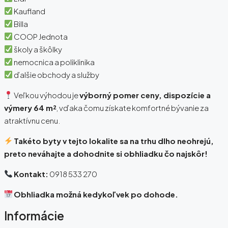
Kaufland
Billa
COOP Jednota
školy a škôlky
nemocnica a poliklinika
ďalšie obchody a služby
Veľkou výhodou je
výborný pomer ceny, dispozície a
výmery 64 m²
, vďaka čomu získate komfortné bývanie za
atraktívnu cenu.
Takéto byty v tejto lokalite sa na trhu dlho neohrejú,
preto neváhajte a dohodnite si obhliadku čo najskôr!
Kontakt:
0918 533 270
Obhliadka možná kedykoľvek po dohode.
Informácie