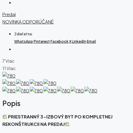
Predaj
NOVINKA
ODPORÚČANÉ
Zdieľať na:
WhatsApp
Pinterest
Facebook
X
LinkedIn
Email
7 Viac
11 Viac
Popis
PRIESTRANNÝ 3-IZBOVÝ BYT PO KOMPLETNEJ
REKONŠTRUKCII NA PREDAJ