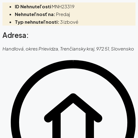
ID Nehnuteľosti
MNH23319
Nehnuteľnosť na:
Predaj
Typ nehnuteľnosti:
3 izbové
Adresa:
Handlová, okres Prievidza, Trenčiansky kraj, 972 51, Slovensko