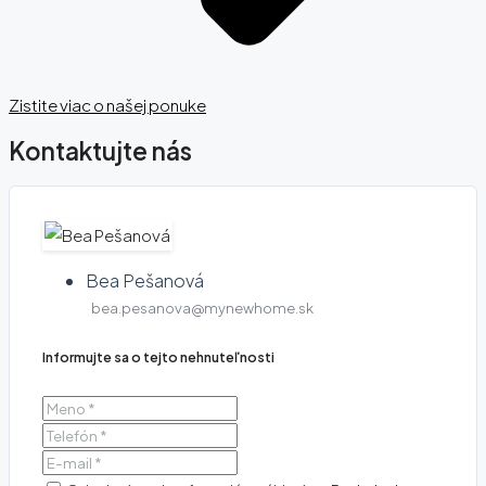
Zistite viac o našej ponuke
Kontaktujte nás
Bea Pešanová
bea.pesanova@mynewhome.sk
Informujte sa o tejto nehnuteľnosti