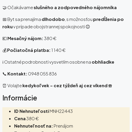
🤝 Očakávame
slušného a zodpovedného nájomníka
📅 Byt sa prenajíma
dlhodobo
, s možnosťou
predĺženia po
roku
v prípade obojstrannej spokojnosti 😊
💶
Mesačný nájom:
380 €
💰
Počiatočná platba:
1 140 €
ℹ️ Ostatné podrobnosti vysvetlím osobne na
obhliadke
📞
Kontakt:
0948 055 836
⏰ Volajte
kedykoľvek – cez týždeň aj cez víkend
☎️
Informácie
ID Nehnuteľosti
MNH22443
Cena
380 €
Nehnuteľnosť na:
Prenájom