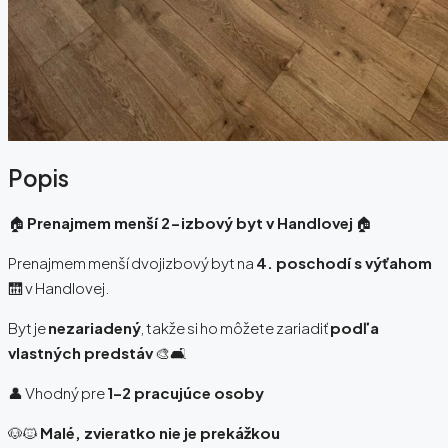
Popis
🏠
Prenajmem menší 2-izbový byt v Handlovej
🏠
Prenajmem menší dvojizbový byt na
4. poschodí s výťahom
🛗 v Handlovej.
Byt je
nezariadený
, takže si ho môžete zariadiť
podľa
vlastných predstáv
🎨🛋️
👤 Vhodný pre
1–2 pracujúce osoby
🐶🐱
Malé, zvieratko nie je prekážkou