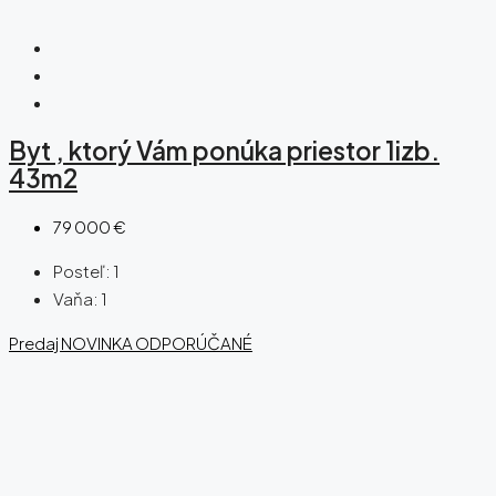
Byt , ktorý Vám ponúka priestor 1izb.
43m2
79 000 €
Posteľ:
1
Vaňa:
1
Predaj
NOVINKA
ODPORÚČANÉ