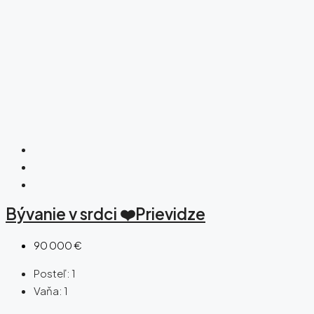
Bývanie v srdci ❤️Prievidze
90 000 €
Posteľ:
1
Vaňa:
1