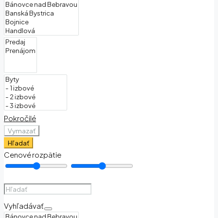
Pokročilé
Vymazať
Hľadať
Cenové rozpätie
Vyhľadávať