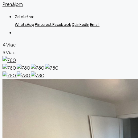
Prenájom
Zdieľať na:
WhatsApp
Pinterest
Facebook
X
LinkedIn
Email
4 Viac
8 Viac