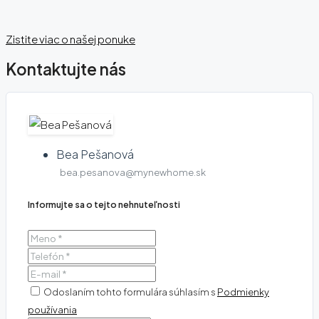
Zistite viac o našej ponuke
Kontaktujte nás
Bea Pešanová
bea.pesanova@mynewhome.sk
Informujte sa o tejto nehnuteľnosti
Odoslaním tohto formulára súhlasím s
Podmienky
používania