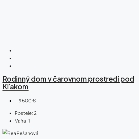
Rodinný dom v čarovnom prostredí pod
Kľakom
119 500 €
Postele:
2
Vaňa:
1