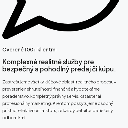
Overené 100+ klientmi
Komplexné realitné služby pre
bezpečný a pohodlný predaj či kúpu.
Zastrešujeme všetky kľúčové oblasti realitného procesu –
preverenie nehnuteľnosti, finančné a hypotekárne
poradenstvo, kompletný právny servis, kataster aj
profesionálny marketing. Klientom poskytujeme osobný
prístup, efektívnosť a istotu, že každý detail bude riešený
odborníkmi.