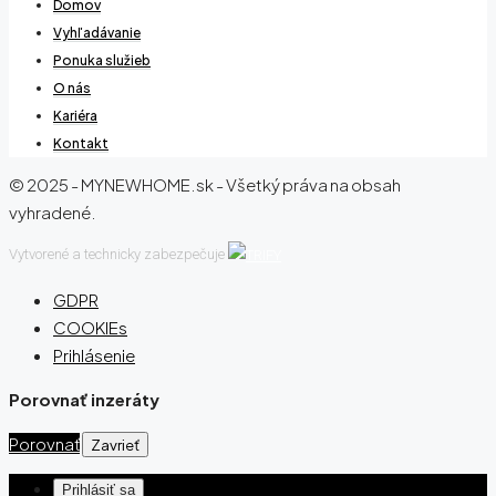
Domov
Vyhľadávanie
Ponuka služieb
O nás
Kariéra
Kontakt
© 2025 - MYNEWHOME.sk - Všetký práva na obsah
vyhradené.
Vytvorené a technicky zabezpečuje
GDPR
COOKIEs
Prihlásenie
Porovnať inzeráty
Porovnať
Zavrieť
Prihlásiť sa