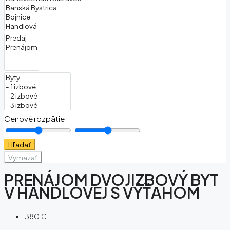
Cenové rozpätie
Hľadať
Vymazať
PRENÁJOM DVOJIZBOVÝ BYT
V HANDLOVEJ S VÝŤAHOM
380 €