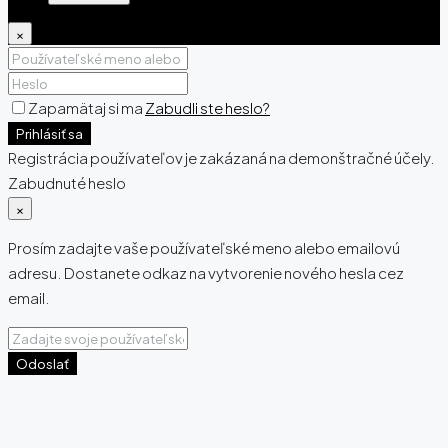
×
Zapamätaj si ma
Zabudli ste heslo?
Prihlásiť sa
Registrácia používateľov je zakázaná na demonštračné účely.
Zabudnuté heslo
×
Prosím zadajte vaše používateľské meno alebo emailovú
adresu. Dostanete odkaz na vytvorenie nového hesla cez
email.
Odoslať