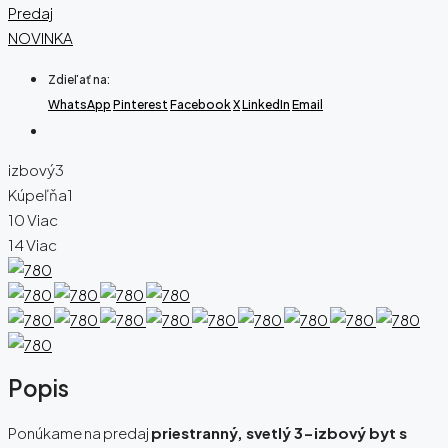
Predaj
NOVINKA
Zdieľať na:
WhatsApp
Pinterest
Facebook
X
LinkedIn
Email
izbový
3
Kúpeľňa
1
10 Viac
14 Viac
Popis
Ponúkame na predaj
priestranný, svetlý 3-izbový byt s