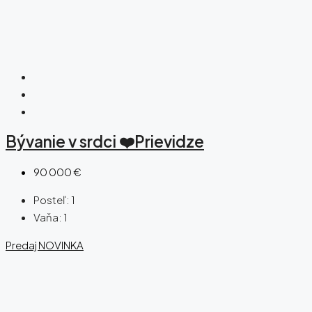
Bývanie v srdci ❤️Prievidze
90 000 €
Posteľ:
1
Vaňa:
1
Predaj
NOVINKA