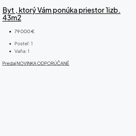
Byt , ktorý Vám ponúka priestor 1izb.
43m2
79 000 €
Posteľ:
1
Vaňa:
1
Predaj
NOVINKA
ODPORÚČANÉ