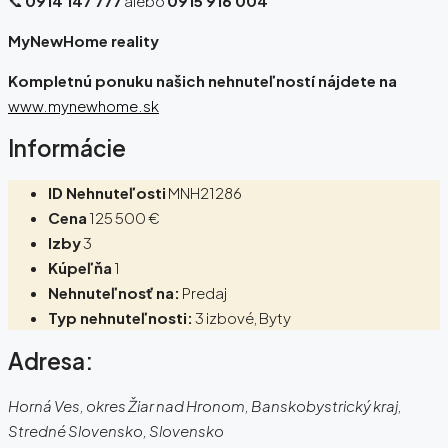
📞
0914 147 777
alebo
0915 916 004
MyNewHome reality
Kompletnú ponuku našich nehnuteľností nájdete na
www.mynewhome.sk
Informácie
ID Nehnuteľosti
MNH21286
Cena
125 500 €
Izby
3
Kúpeľňa
1
Nehnuteľnosť na:
Predaj
Typ nehnuteľnosti:
3 izbové, Byty
Adresa:
Horná Ves, okres Žiar nad Hronom, Banskobystrický kraj,
Stredné Slovensko, Slovensko