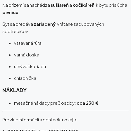
Na prízemí sa nachádza
sušiareň
a
kočikáreň
, k bytu prislúcha
pivnica
.
Byt sa predáva
zariadený
, vrátane zabudovaných
spotrebičov:
vstavaná rúra
varná doska
umývačka riadu
chladnička
NÁKLADY
mesačné náklady pre 3 osoby:
cca 230 €
Pre viac informácií a obhliadku volajte: