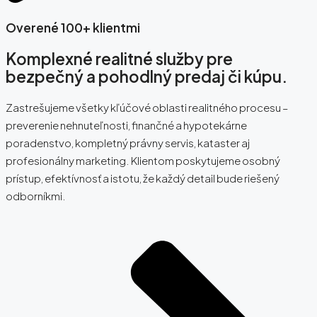
Overené 100+ klientmi
Komplexné realitné služby pre
bezpečný a pohodlný predaj či kúpu.
Zastrešujeme všetky kľúčové oblasti realitného procesu –
preverenie nehnuteľnosti, finančné a hypotekárne
poradenstvo, kompletný právny servis, kataster aj
profesionálny marketing. Klientom poskytujeme osobný
prístup, efektívnosť a istotu, že každý detail bude riešený
odborníkmi.