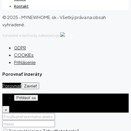
Kontakt
© 2025 - MYNEWHOME.sk - Všetký práva na obsah
vyhradené.
Vytvorené a technicky zabezpečuje
GDPR
COOKIEs
Prihlásenie
Porovnať inzeráty
Porovnať
Zavrieť
Prihlásiť sa
×
Zapamätaj si ma
Zabudli ste heslo?