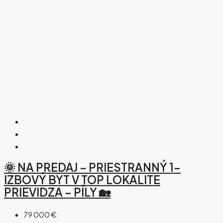
🌞 NA PREDAJ – PRIESTRANNÝ 1-
IZBOVÝ BYT V TOP LOKALITE
PRIEVIDZA – PÍLY 🏡
79 000 €