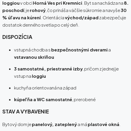
loggiou
v obci
Horná Ves pri Kremnici
. Byt sa nachádza na
8.
poschodí
, je
rohový
, čo prináša väčšie súkromie a navyše
30
% úľavu na kúrení
. Orientácia
východ/západ
zabezpečuje
dostatok denného svetla po celý deň.
DISPOZÍCIA
vstupná chodba s
bezpečnostnými dverami
a
vstavanou skriňou
3 samostatné, priestranné izby
, pričom z jednej je
vstup na
loggiu
kuchyňa orientovaná na západ
kúpeľňa a WC samostatné
, prerobené
STAV A VYBAVENIE
Bytový dom je
panelový, zateplený
a má
plastové okná
.