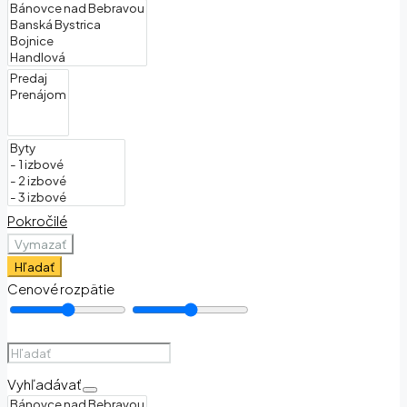
Pokročilé
Vymazať
Hľadať
Cenové rozpätie
Vyhľadávať