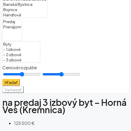
Cenové rozpätie
Hľadať
Vymazať
na predaj 3 izbový byt – Horná
Ves (Kremnica)
125 500 €