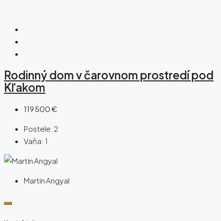
Rodinný dom v čarovnom prostredí pod
Kľakom
119 500 €
Postele:
2
Vaňa:
1
Martin Angyal