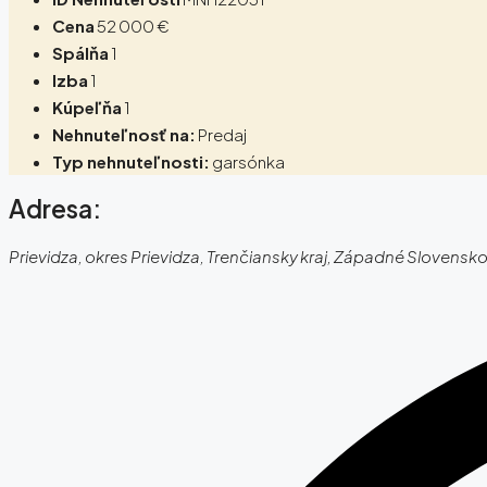
Cena
52 000 €
Spálňa
1
Izba
1
Kúpeľňa
1
Nehnuteľnosť na:
Predaj
Typ nehnuteľnosti:
garsónka
Adresa:
Prievidza, okres Prievidza, Trenčiansky kraj, Západné Slovensk