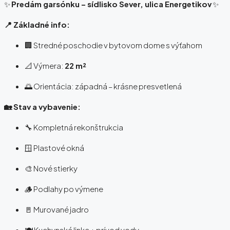
✨
Predám garsónku – sídlisko Sever, ulica Energetikov
✨
📍 Základné info:
🏢 Stredné poschodie v bytovom dome s výťahom
📐 Výmera:
22 m²
🌅 Orientácia: západná – krásne presvetlená
🏡 Stav a vybavenie:
🔧 Kompletná rekonštrukcia
🪟 Plastové okná
🎨 Nové stierky
🪵 Podlahy po výmene
🚪 Murované jadro
🍽️ Kuchynská linka + prívod vody