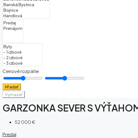
Cenové rozpätie
Hľadať
Vymazať
GARZONKA SEVER S VÝŤAHO
52 000 €
Predaj