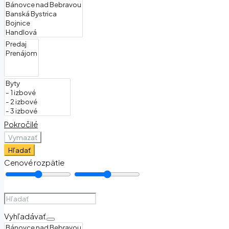
Pokročilé
Vymazať
Hľadať
Cenové rozpätie
Vyhľadávať