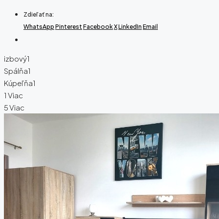
Zdieľať na:
WhatsApp
Pinterest
Facebook
X
LinkedIn
Email
izbový
1
Spálňa
1
Kúpeľňa
1
1 Viac
5 Viac