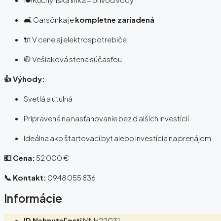
🛋️ Garsónka je
kompletne zariadená
🔌 V cene aj elektrospotrebiče
🧥 Vešiaková stena súčasťou
👍 Výhody:
Svetlá a útulná
Pripravená na nasťahovanie bez ďalších investícií
Ideálna ako štartovací byt alebo investícia na prenájom
💶 Cena:
52 000 €
📞 Kontakt:
0948 055 836
Informácie
ID Nehnuteľosti
MNH22031